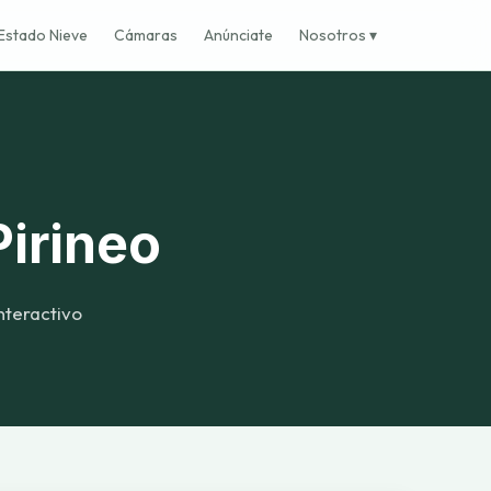
Estado Nieve
Cámaras
Anúnciate
Nosotros ▾
irineo
nteractivo