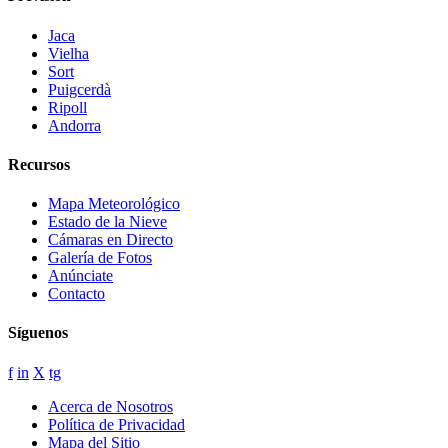
Jaca
Vielha
Sort
Puigcerdà
Ripoll
Andorra
Recursos
Mapa Meteorológico
Estado de la Nieve
Cámaras en Directo
Galería de Fotos
Anúnciate
Contacto
Síguenos
f
in
X
tg
Acerca de Nosotros
Política de Privacidad
Mapa del Sitio