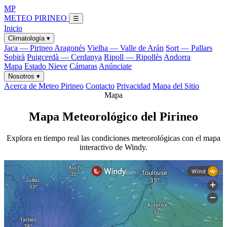
MP
METEO PIRINEO
☰
Inicio
Climatología ▾
Jaca — Pirineo Aragonés
Vielha — Valle de Arán
Sort — Pallars
Sobirà
Puigcerdà — Cerdanya
Ripoll — Ripollès
Andorra
Mapa
Estado Nieve
Cámaras
Anúnciate
Nosotros ▾
Acerca de Meteo Pirineo
Contacto
Privacidad
Mapa del Sitio
Mapa
Mapa Meteorológico del Pirineo
Explora en tiempo real las condiciones meteorológicas con el mapa
interactivo de Windy.